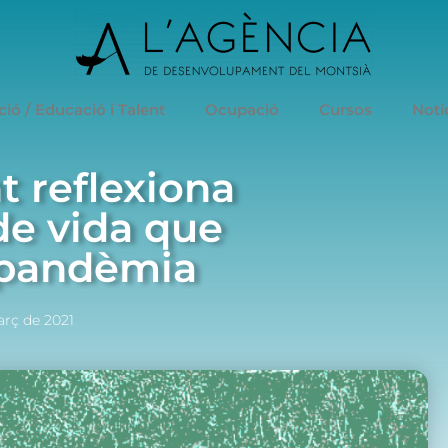
ió / Educació i Talent
Ocupació
Cursos
Notí
t reflexiona
de vida que
a pandèmia
rç de 2021