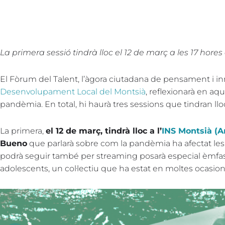
La primera sessió tindrà lloc el 12 de març a les 17 hores 
El Fòrum del Talent, l’àgora ciutadana de pensament i i
Desenvolupament Local del Montsià
, reflexionarà en aq
pandèmia. En total, hi haurà tres sessions que tindran lloc 
La primera,
el 12 de març, tindrà lloc a l’
INS Montsià (
Bueno
que parlarà sobre com la pandèmia ha afectat les 
podrà seguir també per streaming posarà especial èmfasi
adolescents, un col·lectiu que ha estat en moltes ocasion