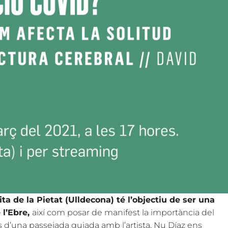
ita de la Pietat (Ulldecona) té l’objectiu de ser una
 l’Ebre,
així com posar de manifest la importància del
és d’una passejada guiada amb l’artista, Nu Díaz ens