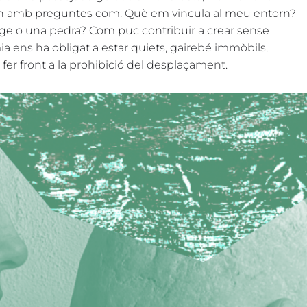
ón amb preguntes com: Què em vincula al meu entorn?
ge o una pedra? Com puc contribuir a crear sense
 ens ha obligat a estar quiets, gairebé immòbils,
 fer front a la prohibició del desplaçament.