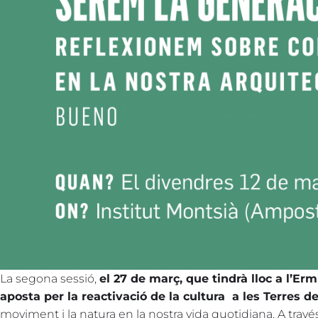
La segona sessió,
el 27 de març, que tindrà lloc a l’Erm
aposta per la reactivació de la cultura a les Terres de
moviment i la natura en la nostra vida quotidiana. A trav