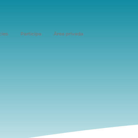
cies
Participa
Àrea privada