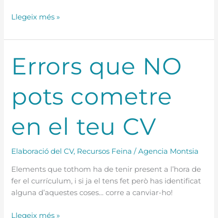
Llegeix més »
Errors
Errors que NO
que
NO
pots cometre
pots
cometre
en
en el teu CV
el
teu
CV
Elaboració del CV
,
Recursos Feina
/
Agencia Montsia
Elements que tothom ha de tenir present a l’hora de
fer el currículum, i si ja el tens fet però has identificat
alguna d’aquestes coses… corre a canviar-ho!
Llegeix més »