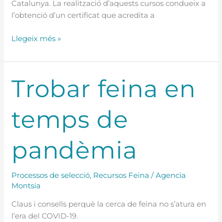
Catalunya. La realització d’aquests cursos condueix a
l’obtenció d’un certificat que acredita a
Llegeix més »
Trobar
Trobar feina en
feina
en
temps de
temps
de
pandèmia
pandèmia
Processos de selecció
,
Recursos Feina
/
Agencia
Montsia
Claus i consells perquè la cerca de feina no s’atura en
l’era del COVID-19.