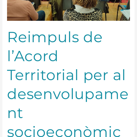
comarca
Reimpuls de
l’Acord
Territorial per al
desenvolupame
nt
socioeconòmic