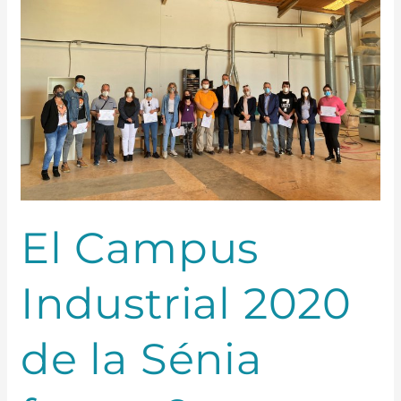
2020
de
la
Sénia
forma
9
persones
per
inserir-
les
en
El Campus
el
sector
del
Industrial 2020
moble
de la Sénia