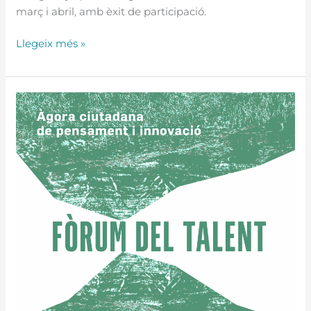
març i abril, amb èxit de participació.
Llegeix més »
El
Fòrum
del
Talent
reflexiona
sobre
les
formes
de
vida
que
ens
ha