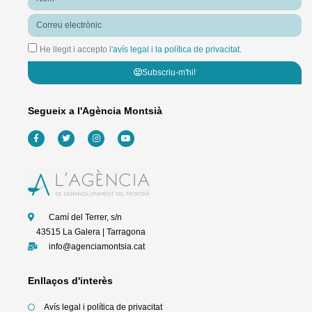
Correu
electrònic
He llegit i accepto l'
avís legal i la política de privacitat.
Subscriu-m'hi!
Segueix a l'Agència Montsià
F
T
I
Y
a
w
n
o
c
i
s
u
e
t
t
t
b
t
a
u
o
e
g
b
o
r
r
e
k
a
-
m
f
Camí del Terrer, s/n
43515 La Galera | Tarragona
info@agenciamontsia.cat
Enllaços d'interès
Avís legal i política de privacitat