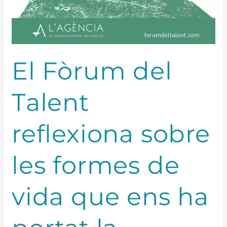
portat
la
pandèmia
El Fòrum del
Talent
reflexiona sobre
les formes de
vida que ens ha