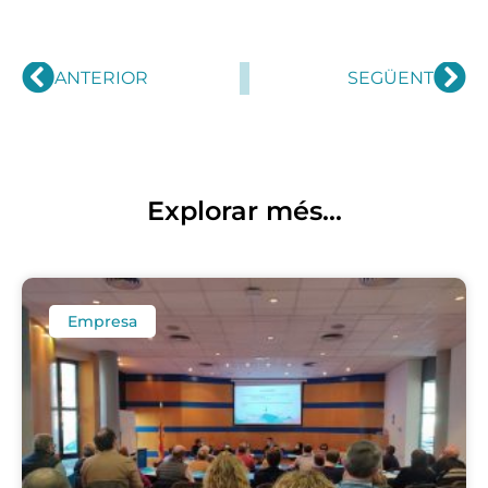
Prev
Ne
ANTERIOR
SEGÜENT
Explorar més...
Empresa