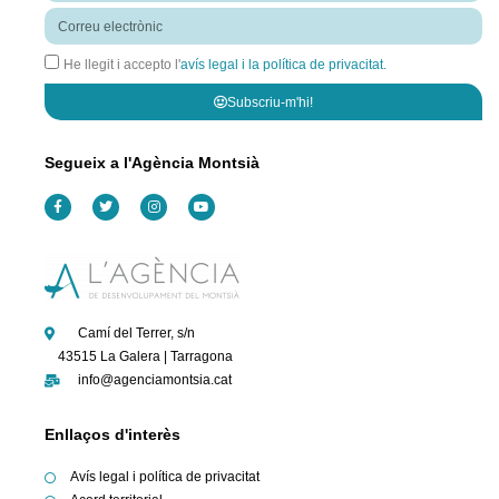
Correu
electrònic
He llegit i accepto l'
avís legal i la política de privacitat.
Subscriu-m'hi!
Segueix a l'Agència Montsià
F
T
I
Y
a
w
n
o
c
i
s
u
e
t
t
t
b
t
a
u
o
e
g
b
o
r
r
e
k
a
-
m
f
Camí del Terrer, s/n
43515 La Galera | Tarragona
info@agenciamontsia.cat
Enllaços d'interès
Avís legal i política de privacitat