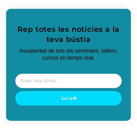
Rep totes les notícies a la
teva bústia
Assabentat de tots els seminaris, tallers,
cursos en temps real.
Email
Send