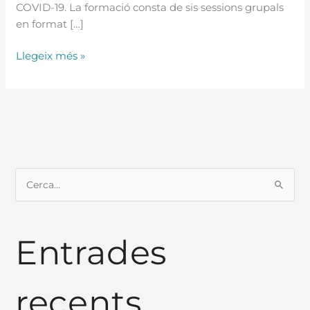
COVID-19. La formació consta de sis sessions grupals
en format […]
Llegeix més »
C
e
r
Entrades
c
a
:
recents