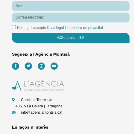
Nom
Correu
electrònic
He llegit i accepto l'
avís legal i la política de privacitat.
Subscriu-m'hi!
Segueix a l'Agència Montsià
F
T
I
Y
a
w
n
o
c
i
s
u
e
t
t
t
b
t
a
u
o
e
g
b
o
r
r
e
k
a
-
m
f
Camí del Terrer, s/n
43515 La Galera | Tarragona
info@agenciamontsia.cat
Enllaços d'interès