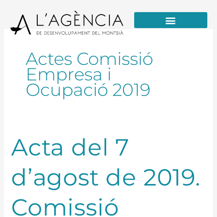
Vés
al
contingut
Formació / Educació i Talent
Actes Comissió
Empresa i
Ocupació 2019
Acta
Acta del 7
del
7
d’agost de 2019.
d’agost
de
2019.
Comissió
Comissió