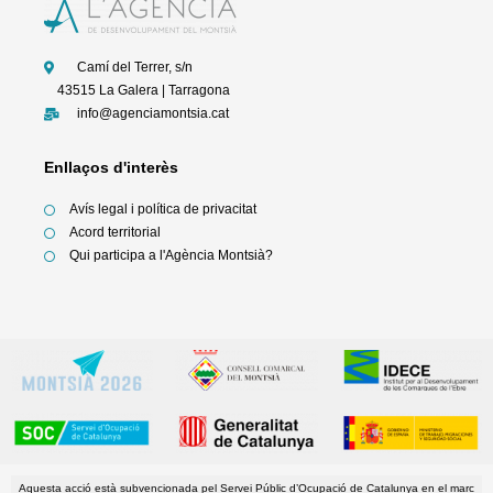
o
e
g
b
o
r
r
e
k
a
-
m
f
Camí del Terrer, s/n
43515 La Galera | Tarragona
info@agenciamontsia.cat
Enllaços d'interès
Avís legal i política de privacitat
Acord territorial
Qui participa a l'Agència Montsià?
Aquesta acció està subvencionada pel Servei Públic d’Ocupació de Catalunya en el marc