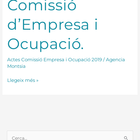
Comissió
2019.
Comissió
d’Empresa i
d’Empresa
i
Ocupació.
Ocupació.
Actes Comissió Empresa i Ocupació 2019
/
Agencia
Montsia
Llegeix més »
C