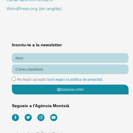
WordPress.org (en anglès)
Inscriu-te a la newsletter
Nom
Correu
electrònic
He llegit i accepto l'
avís legal i la política de privacitat.
Subscriu-m'hi!
Segueix a l'Agència Montsià
F
T
I
Y
a
w
n
o
c
i
s
u
e
t
t
t
b
t
a
u