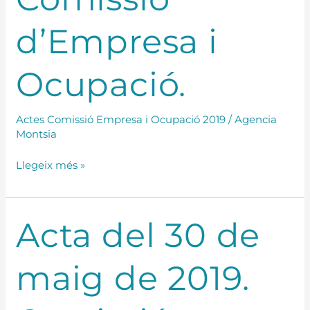
Comissió
d’Empresa i
d’Empresa
i
Ocupació.
Ocupació.
Actes Comissió Empresa i Ocupació 2019
/
Agencia
Montsia
Llegeix més »
Acta
Acta del 30 de
del
30
maig de 2019.
de
maig
de