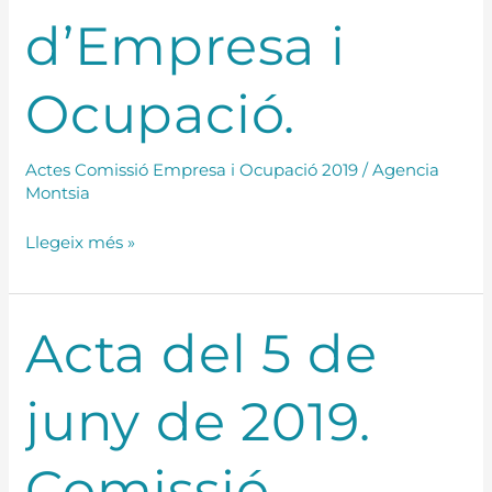
d’Empresa
d’Empresa i
i
Ocupació.
Ocupació.
Actes Comissió Empresa i Ocupació 2019
/
Agencia
Montsia
Llegeix més »
Acta
Acta del 5 de
del
5
juny de 2019.
de
juny
de
Comissió
2019.