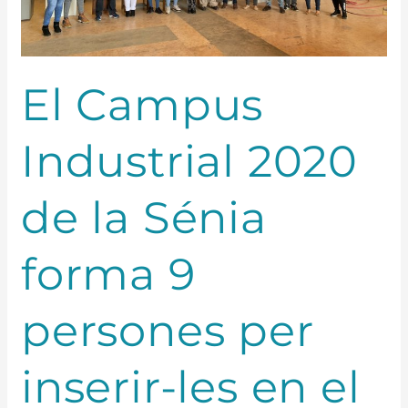
per
inserir-
les
en
El Campus
el
sector
del
Industrial 2020
moble
de la Sénia
forma 9
persones per
inserir-les en el