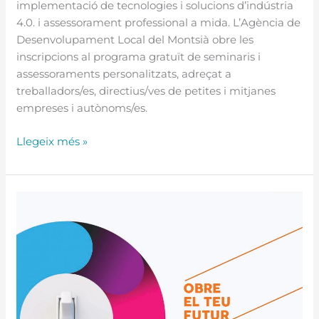
implementació de tecnologies i solucions d’indústria
4.0. i assessorament professional a mida. L’Agència de
Desenvolupament Local del Montsià obre les
inscripcions al programa gratuït de seminaris i
assessoraments personalitzats, adreçat a
treballadors/es, directius/ves de petites i mitjanes
empreses i autònoms/es.
Llegeix més »
Guia
de
recursos
formatius