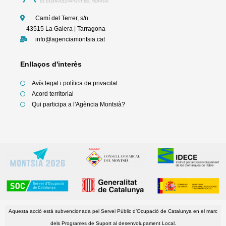
-
m
f
Camí del Terrer, s/n
43515 La Galera | Tarragona
info@agenciamontsia.cat
Enllaços d'interès
Avís legal i política de privacitat
Acord territorial
Qui participa a l'Agència Montsià?
Aquesta acció està subvencionada pel Servei Públic d’Ocupació de Catalunya en el marc
dels Programes de Suport al desenvolupament Local.