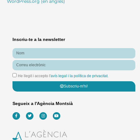
WordPress.org (en anglès)
Inscriu-te a la newsletter
Nom
Correu
electrònic
He llegit i accepto l'
avís legal i la política de privacitat.
Subscriu-m'hi!
Segueix a l'Agència Montsià
F
T
I
Y
a
w
n
o
c
i
s
u
e
t
t
t
b
t
a
u
o
e
g
b
o
r
r
e
k
a