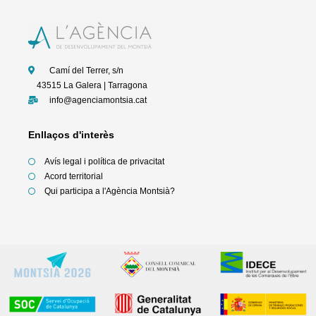
c
i
s
u
e
t
t
t
b
t
a
u
o
e
g
b
o
r
r
e
k
a
-
m
f
Camí del Terrer, s/n
43515 La Galera | Tarragona
info@agenciamontsia.cat
Enllaços d'interès
Avís legal i política de privacitat
Acord territorial
Qui participa a l'Agència Montsià?