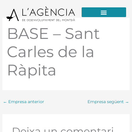
Vés
al
contingut
Formació / Educació i Talent
BASE – Sant
Carles de la
Ràpita
←
Empresa anterior
Empresa següent
→
Deixa un comentari