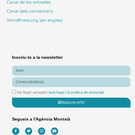
Canal de les entrades
Canal dels comentaris
WordPress.org (en anglès)
Inscriu-te a la newsletter
Nom
Correu
electrònic
He llegit i accepto l'
avís legal i la política de privacitat.
Subscriu-m'hi!
Segueix a l'Agència Montsià
F
T
I
Y
a
w
n
o