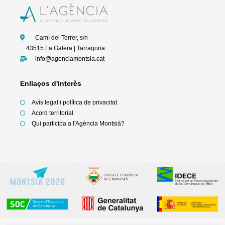
b
t
a
u
o
e
g
b
o
r
r
e
k
a
-
m
f
Camí del Terrer, s/n
43515 La Galera | Tarragona
info@agenciamontsia.cat
Enllaços d'interès
Avís legal i política de privacitat
Acord territorial
Qui participa a l'Agència Montsià?