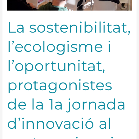
d’innovació
al
sector
La sostenibilitat,
primari
l’ecologisme i
l’oportunitat,
protagonistes
de la 1a jornada
d’innovació al