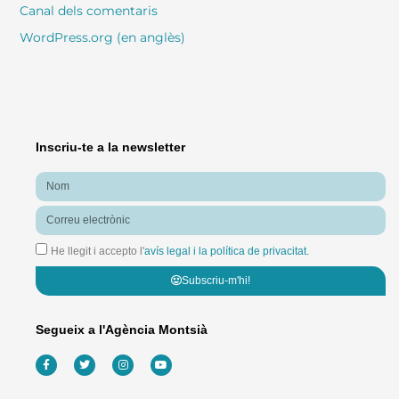
Canal dels comentaris
WordPress.org (en anglès)
Inscriu-te a la newsletter
Nom
Correu
electrònic
He llegit i accepto l'
avís legal i la política de privacitat.
Subscriu-m'hi!
Segueix a l'Agència Montsià
F
T
I
Y
a
w
n
o
c
i
s
u
e
t
t
t