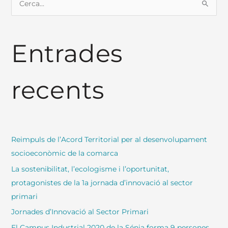
C
e
r
Entrades
c
a
:
recents
Reimpuls de l’Acord Territorial per al desenvolupament
socioeconòmic de la comarca
La sostenibilitat, l’ecologisme i l’oportunitat,
protagonistes de la 1a jornada d’innovació al sector
primari
Jornades d’Innovació al Sector Primari
El Campus Industrial 2020 de la Sénia forma 9 persones