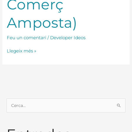
Comerç
Amposta)
Feu un comentari
/
Developer Ideos
Llegeix més »
C
e
r
c