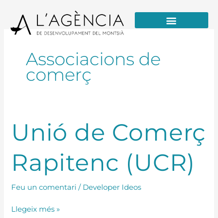
Vés
al
contingut
Formació / Educació i Talent
Associacions de
comerç
Unió
Unió de Comerç
de
Comerç
Rapitenc (UCR)
Rapitenc
(UCR)
Feu un comentari
/
Developer Ideos
Llegeix més »