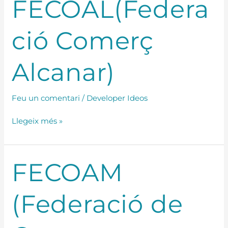
FECOAL(Federa
Comerç
Alcanar)
ció Comerç
Alcanar)
Feu un comentari
/
Developer Ideos
Llegeix més »
FECOAM
FECOAM
(Federació
de
(Federació de
Comerç
Amposta)