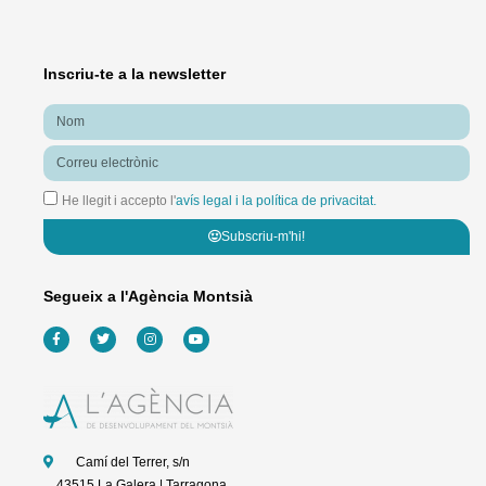
Inscriu-te a la newsletter
Nom
Correu
electrònic
He llegit i accepto l'
avís legal i la política de privacitat.
Subscriu-m'hi!
Segueix a l'Agència Montsià
F
T
I
Y
a
w
n
o
c
i
s
u
e
t
t
t
b
t
a
u
o
e
g
b
o
r
r
e
k
a
-
m
f
Camí del Terrer, s/n
43515 La Galera | Tarragona