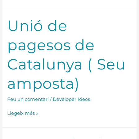
Unió
Unió de
de
pagesos
pagesos de
de
Catalunya
(
Catalunya ( Seu
Seu
amposta)
amposta)
Feu un comentari
/
Developer Ideos
Llegeix més »
FECOAL(Federació