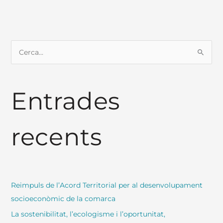
C
e
r
Entrades
c
a
:
recents
Reimpuls de l’Acord Territorial per al desenvolupament
socioeconòmic de la comarca
La sostenibilitat, l’ecologisme i l’oportunitat,