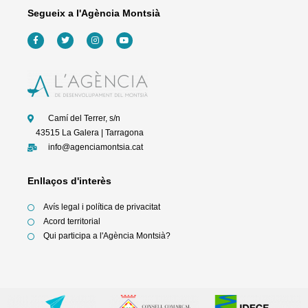
Segueix a l'Agència Montsià
F
T
I
Y
a
w
n
o
c
i
s
u
e
t
t
t
b
t
a
u
o
e
g
b
o
r
r
e
k
a
-
m
f
Camí del Terrer, s/n
43515 La Galera | Tarragona
info@agenciamontsia.cat
Enllaços d'interès
Avís legal i política de privacitat
Acord territorial
Qui participa a l'Agència Montsià?