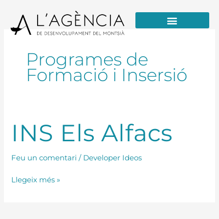
Vés
al
contingut
Formació / Educació i Talent
Programes de
Formació i Insersió
INS
INS Els Alfacs
Els
Alfacs
Feu un comentari
/
Developer Ideos
Llegeix més »