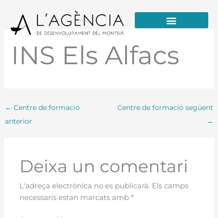
Vés
al
contingut
Formació / Educació i Talent
INS Els Alfacs
←
Centre de formació
Centre de formació següent
anterior
→
Deixa un comentari
L'adreça electrònica no es publicarà.
Els camps
necessaris estan marcats amb
*