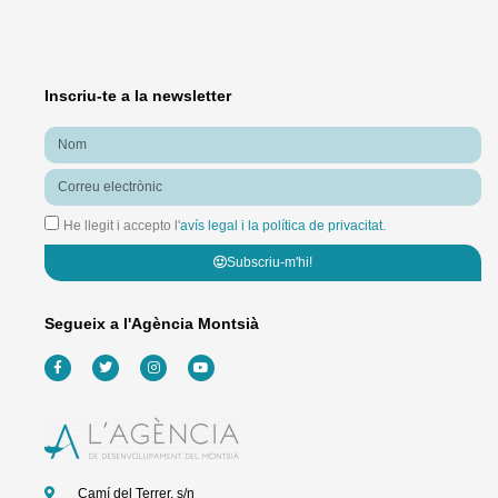
Inscriu-te a la newsletter
Nom
Correu
electrònic
He llegit i accepto l'
avís legal i la política de privacitat.
Subscriu-m'hi!
Segueix a l'Agència Montsià
F
T
I
Y
a
w
n
o
c
i
s
u
e
t
t
t
b
t
a
u
o
e
g
b
o
r
r
e
k
a
-
m
f
Camí del Terrer, s/n